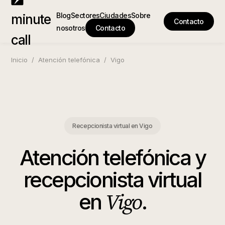
Blog
Sectores
Ciudades
Sobre
minute
Contacto
nosotros
Contacto
call
Inicio
/
Atención telefónica
/
Vigo
Recepcionista virtual en Vigo
Atención telefónica y
recepcionista virtual
Vigo
en
.