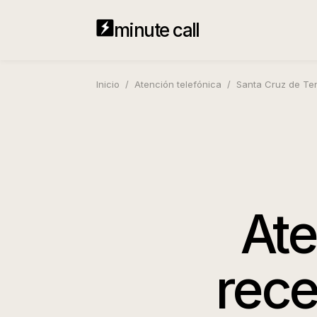
minute call
Inicio
/
Atención telefónica
/
Santa Cruz de Ten
Ate
rece