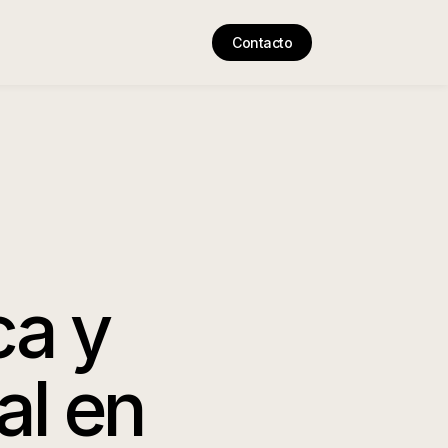
Contacto
ca y
al en