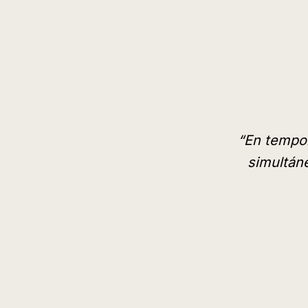
“
En tempor
simultáne