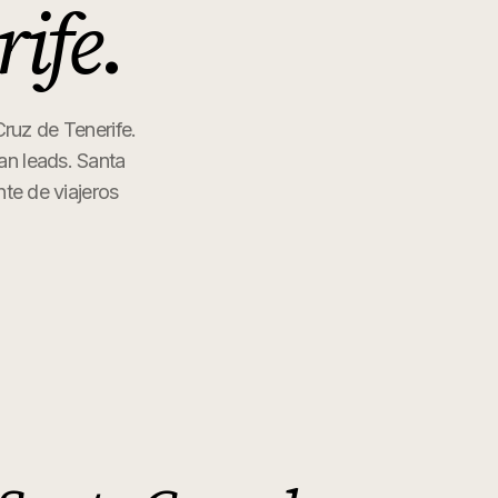
rife
.
Cruz de Tenerife.
can leads. Santa
nte de viajeros