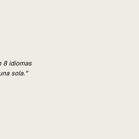
n 8 idiomas
una sola.
”