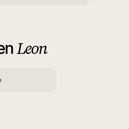
Leon
en
o