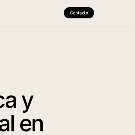
Contacto
ca y
al en