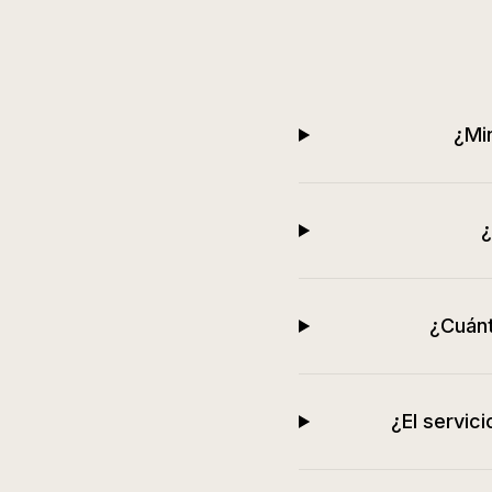
¿Min
¿
¿Cuánt
¿El servic