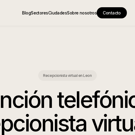
Blog
Sectores
Ciudades
Sobre nosotros
Contacto
Recepcionista virtual en Leon
nción telefóni
pcionista virtu