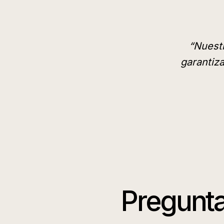
“
Nuestr
garantiz
Pregunta