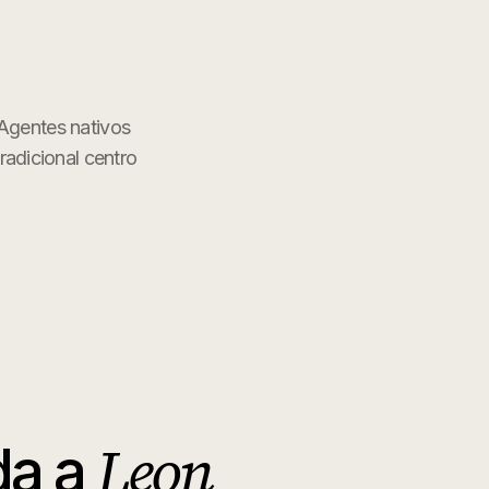
 Agentes nativos
tradicional centro
Leon
da a