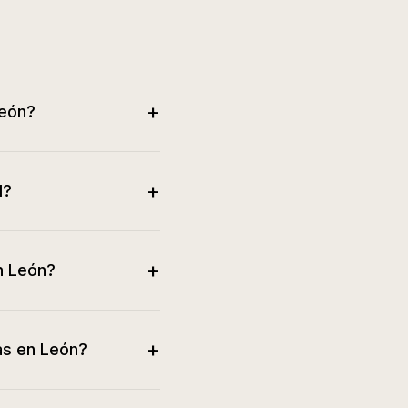
+
León?
+
l?
+
n León?
+
as en León?