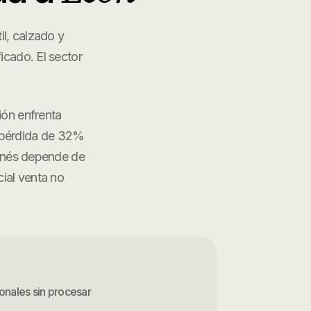
il, calzado y
icado. El sector
ión enfrenta
n pérdida de 32%
leonés depende de
ial venta no
onales sin procesar