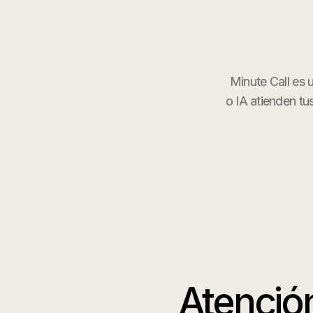
Minute Call es 
o IA atienden tus
Atención