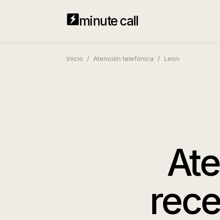
minute call
Inicio
/
Atención telefónica
/
Leon
Ate
rece