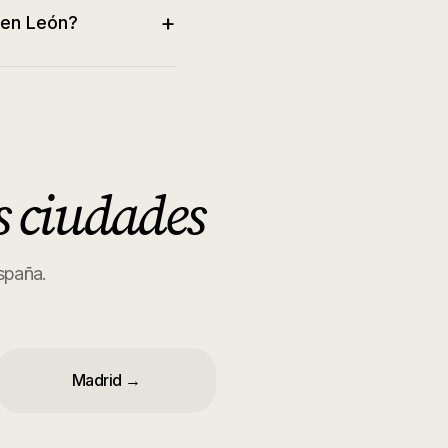
+
l en León?
s ciudades
España.
Madrid
→