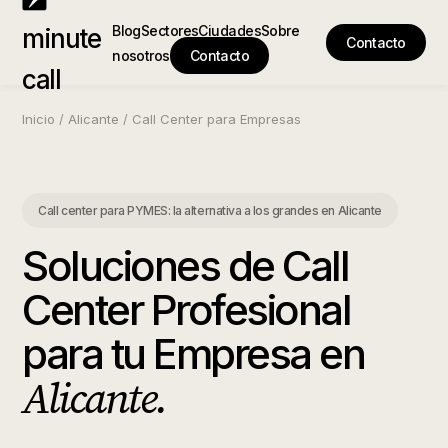
Blog
Sectores
Ciudades
Sobre
minute
Contacto
nosotros
Contacto
call
Inicio
/
Alicante
/
Call Center para Empresas
Call center para PYMES: la alternativa a los grandes
en
Alicante
Soluciones de Call
Center Profesional
para tu Empresa
en
Alicante
.