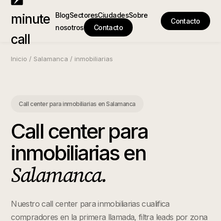
Blog
Sectores
Ciudades
Sobre
minute
Contacto
nosotros
Contacto
call
Inicio
/
Salamanca
/
inmobiliarias
Call center para inmobiliarias
en
Salamanca
Call center para
inmobiliarias
en
Salamanca
.
Nuestro call center para inmobiliarias cualifica
compradores en la primera llamada, filtra leads por zona