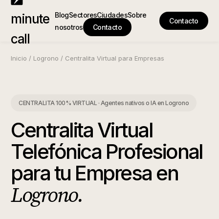
Blog
Sectores
Ciudades
Sobre
minute
Contacto
nosotros
Contacto
call
Inicio
/
Logrono
/
Centralita Virtual para Empresas
CENTRALITA 100% VIRTUAL · Agentes nativos o IA
en
Logrono
Centralita Virtual
Telefónica Profesional
para tu Empresa
en
Logrono
.