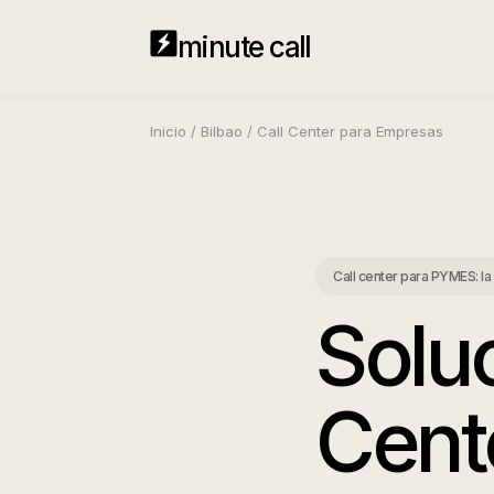
minute call
Inicio
/
Bilbao
/
Call Center para Empresas
Call center para PYMES: la 
Solu
Cent