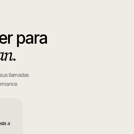
er para
an.
 sus llamadas
formance
sta a