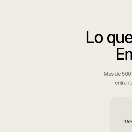
Lo que
E
Más de 500 e
entrant
“
Des