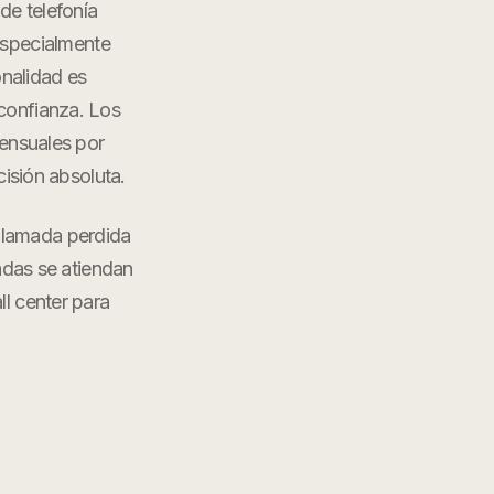
de telefonía
especialmente
onalidad es
sconfianza. Los
mensuales por
cisión absoluta.
 llamada perdida
adas se atiendan
ll center para