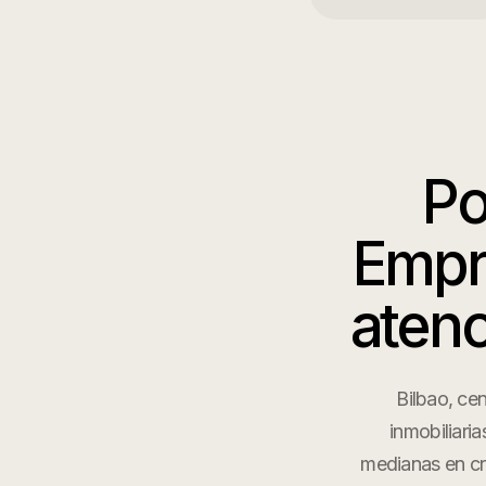
Po
Empr
atenc
Bilbao, cen
inmobiliari
medianas en cre