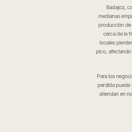
Badajoz, c
medianas empre
producción de 
cerca de la 
locales pierde
pico, afectando
Para los negoci
perdida puede s
atiendan en n