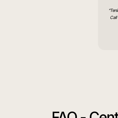
“
Tení
Call
FAQ -
Cent