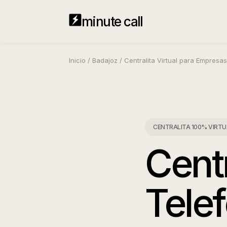
minute call
Inicio
/
Badajoz
/
Centralita Virtual para Empresas
CENTRALITA 100% VIRTUAL
Centr
Telef