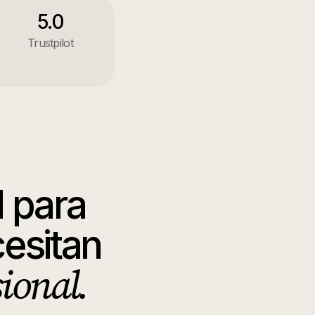
5.0
Trustpilot
l para
esitan
sional.