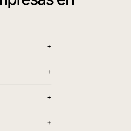
+
+
+
+