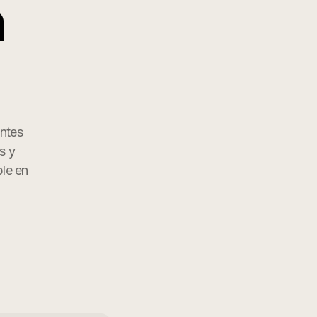
n
entes
s y
ble en