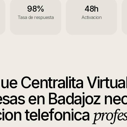
98%
48h
Tasa de respuesta
Activacion
que
Centralita Virtua
sas
en
Badajoz
nec
profe
ion telefonica