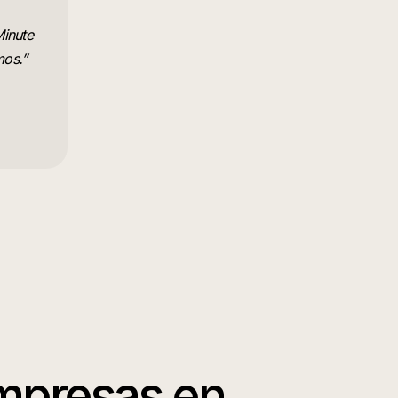
Minute
mos.
”
Empresas
en