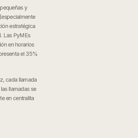
 pequeñas y
 (especialmente
ión estratégica
al. Las PyMEs
ión en horarios
epresenta el 35%
oz
, cada llamada
 las llamadas se
nte en
centralita