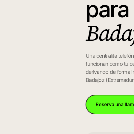
para
Bada
Una centralita telefó
funcionan como tu ce
derivando de forma in
Badajoz
(
Extremadur
Reserva una lla