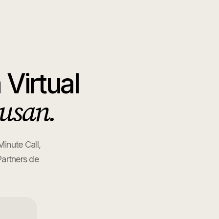
 Virtual
usan.
inute Call,
Partners de