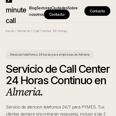
Blog
Sectores
Ciudades
Sobre
minute
Contacto
nosotros
Contacto
call
Inicio
/
Almeria
/
Call Center 24 Horas
Atencion telefonica 24 horas para empresas
en
Almeria
Servicio de Call Center
24 Horas Continuo
en
Almeria
.
Servicio de atencion telefonica 24/7 para PYMES. Tus
clientes siempre encontraran respuesta, incluso a las 3