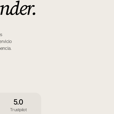
nder
.
es
rvicio
encia.
5.0
Trustpilot