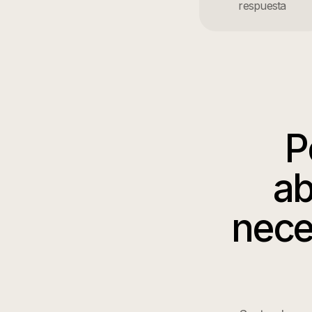
respuesta
P
a
nece