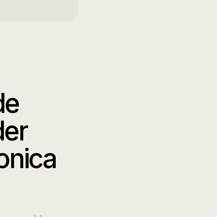
de
der
onica