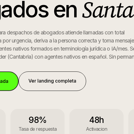
Santa
ados
en
para despachos de abogados atiende llamadas con total
tra por urgencia, deriva a la persona correcta y toma mensaj
entes nativos formados en terminología jurídica o IA/mes.
Se
der
(
Cantabria
) con agentes nativos en español. Sin perman
Ver landing completa
mada
98%
48h
Tasa de respuesta
Activacion