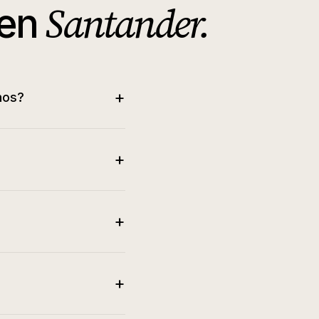
Santander
.
en
+
hos?
+
+
+