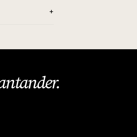
+
antander
.