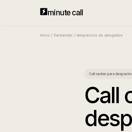
minute call
Inicio
/
Santander
/
despachos de abogados
Call center para despach
Call 
desp