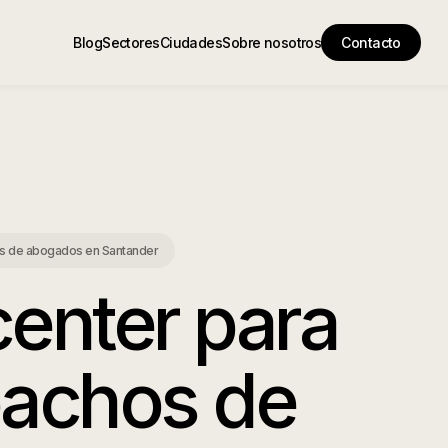
Blog
Sectores
Ciudades
Sobre nosotros
Contacto
os de abogados
en
Santander
center para
achos de