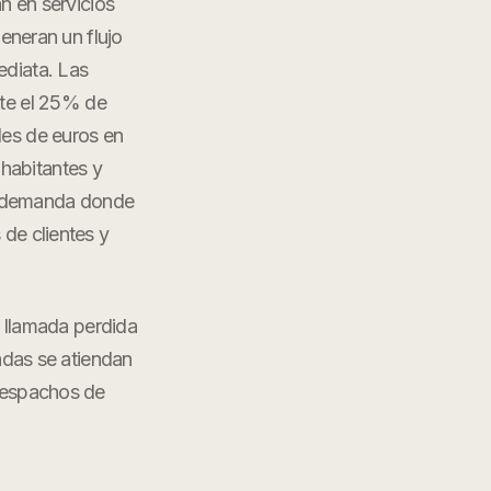
n en servicios
generan un flujo
ediata. Las
nte el 25% de
les de euros en
habitantes y
de demanda donde
 de clientes y
 llamada perdida
adas se atiendan
espachos de