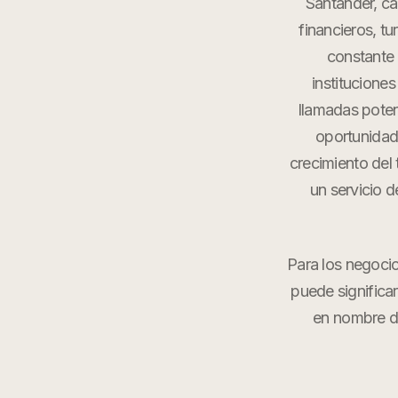
Santander, ca
financieros, tu
constante 
institucione
llamadas poten
oportunidad
crecimiento del
un servicio d
Para los negoci
puede significa
en nombre d