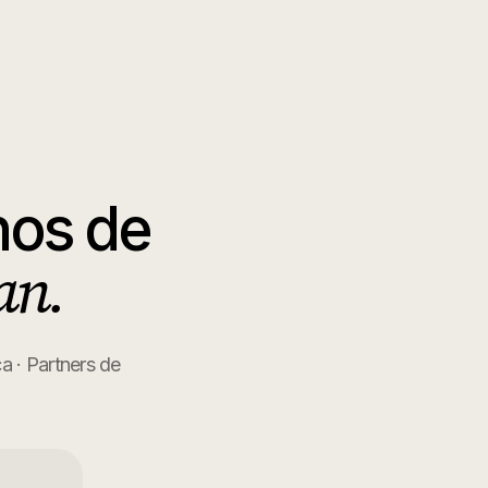
os de
an.
 · Partners de