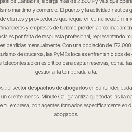
pital de Cantabria, alberga más de 2,800 PyMEs que opera
rismo marítimo y comercio. El puerto y la actividad náutica 
de clientes y proveedores que requieren comunicación inm
s financieras y empresas de turismo pierden aproximadame
ciales por falta de respuesta profesional, representando mi
es perdidas mensualmente. Con una población de 172,000 
 turismo de cruceros, las PyMEs locales enfrentan picos 
e telecontestación es crítico para captar reservas, consultas
gestionar la temporada alta.
os del sector
despachos de abogados
en
Santander
, cada
r un cliente menos. Minute Call garantiza que todas las llam
e tu empresa, con agentes formados específicamente en
d
abogados
.