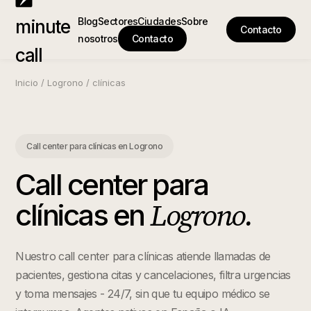
Blog
Sectores
Ciudades
Sobre
minute
Contacto
nosotros
Contacto
call
Inicio
/
Logrono
/
clínicas
Call center para clínicas
en
Logrono
Call center para
Logrono
.
clínicas
en
Nuestro call center para clínicas atiende llamadas de
pacientes, gestiona citas y cancelaciones, filtra urgencias
y toma mensajes - 24/7, sin que tu equipo médico se