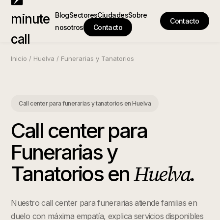
Blog
Sectores
Ciudades
Sobre
minute
Contacto
nosotros
Contacto
call
Inicio
/
Huelva
/
Funerarias y Tanatorios
Call center para funerarias y tanatorios
en
Huelva
Call center para
Funerarias y
Huelva
.
Tanatorios
en
Nuestro call center para funerarias atiende familias en
duelo con máxima empatía, explica servicios disponibles