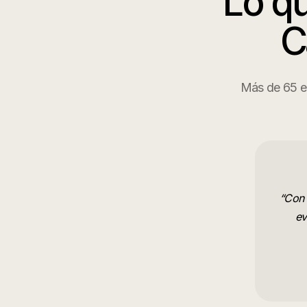
Lo qu
C
Más de 65 em
“
Con 
ev