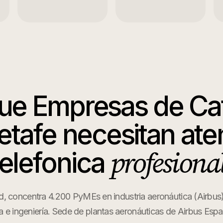
que
Empresas de Ca
etafe
necesitan ate
profesional
telefonica
d, concentra 4.200 PyMEs en industria aeronáutica (Airbus
a e ingeniería. Sede de plantas aeronáuticas de Airbus Esp