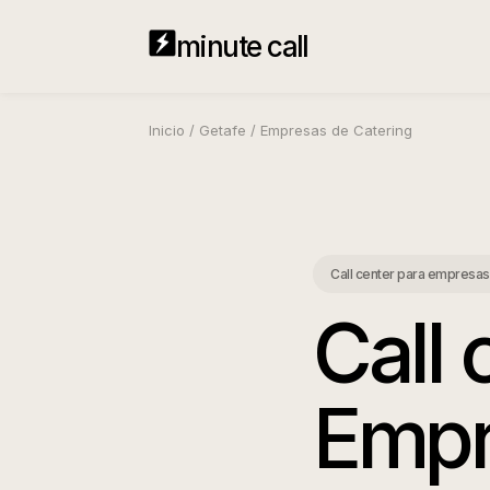
minute call
Inicio
/
Getafe
/
Empresas de Catering
Call center para empresas
Call 
Empr