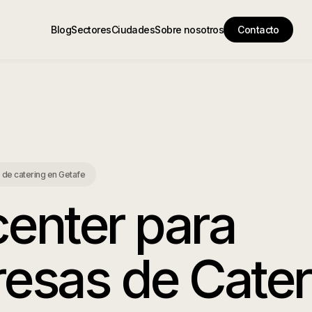
Blog
Sectores
Ciudades
Sobre nosotros
Contacto
 de catering
en
Getafe
center para
esas de Cater