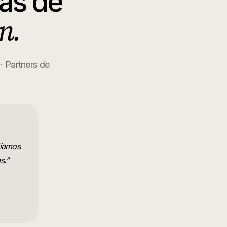
as de
n.
· Partners de
díamos
s.
”