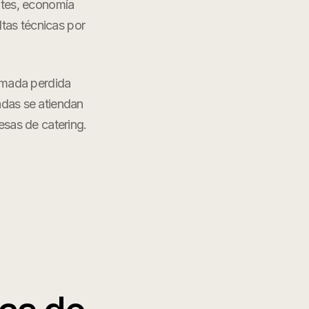
ntes, economía
tas técnicas por
lamada perdida
adas se atiendan
sas de catering
.