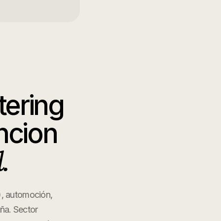
tering
ncion
.
), automoción,
aña. Sector