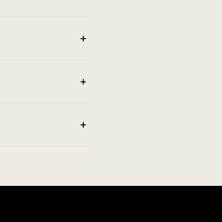
+
+
+