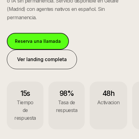
o IA sin permanencia.
Servicio disponible en
Getafe
(
Madrid
) con agentes nativos en español. Sin
permanencia.
Reserva una llamada
Ver landing completa
15s
98%
48h
Tiempo
Tasa de
Activacion
de
respuesta
respuesta