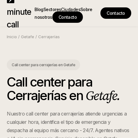
Blog
Sectores
Ciudades
Sobre
minute
Contacto
nosotros
Contacto
call
Inicio
/
Getafe
/
Cerrajerías
Call center para cerrajerías
en
Getafe
Call center para
Getafe
.
Cerrajerías
en
Nuestro call center para cerrajerías atiende urgencias a
cualquier hora, identifica el tipo de emergencia y
despacha al equipo más cercano - 24/7. Agentes nativos