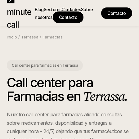
Blog
Sectores
Ciudades
Sobre
minute
Contacto
nosotros
Contacto
call
Inicio
/
Terrassa
/
Farmacias
Call center para farmacias
en
Terrassa
Call center para
Terrassa
.
Farmacias
en
Nuestro call center para farmacias atiende consultas
sobre medicamentos, disponibilidad y entregas a
cualquier hora - 24/7, dejando que tus farmacéuticos se