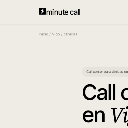
minute call
Inicio
/
Vigo
/
clínicas
Call center para clínicas
e
Call 
Vi
en