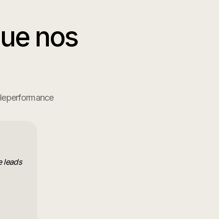
ue nos
Teleperformance
 leads