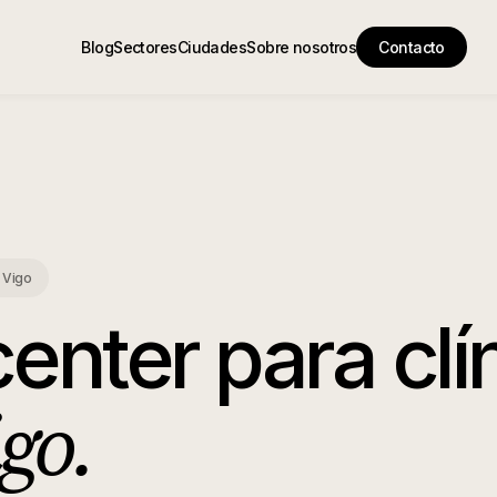
Blog
Sectores
Ciudades
Sobre nosotros
Contacto
n
Vigo
center para clí
go
.