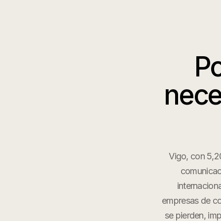
P
nece
Vigo, con 5,
comunicaci
internacion
empresas de con
se pierden, im