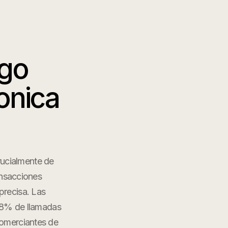
igo
onica
ucialmente de
ansacciones
precisa. Las
 18% de llamadas
comerciantes de