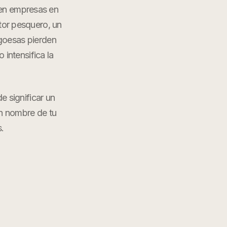
den empresas en
ctor pesquero, un
goesas pierden
intensifica la
e significar un
en nombre de tu
s
.