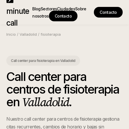
Blog
Sectores
Ciudades
Sobre
minute
Contacto
nosotros
Contacto
call
Inicio
/
Valladolid
/
fisioterapia
Call center para fisioterapia
en
Valladolid
Call center para
centros de fisioterapia
Valladolid
.
en
Nuestro call center para centros de fisioterapia gestiona
citas recurrentes, cambios de horario y bajas sin