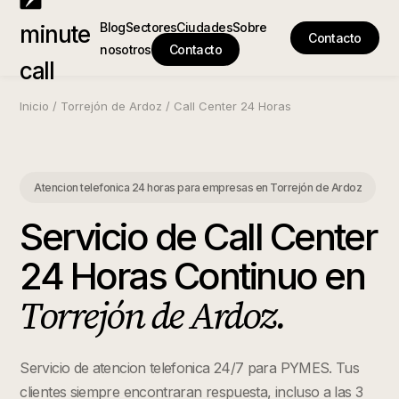
Blog
Sectores
Ciudades
Sobre
minute
Contacto
nosotros
Contacto
call
Inicio
/
Torrejón de Ardoz
/
Call Center 24 Horas
Atencion telefonica 24 horas para empresas
en
Torrejón de Ardoz
Servicio de Call Center
24 Horas Continuo
en
Torrejón de Ardoz
.
Servicio de atencion telefonica 24/7 para PYMES. Tus
clientes siempre encontraran respuesta, incluso a las 3