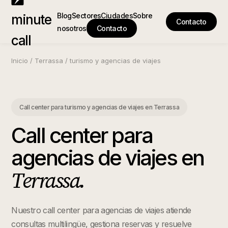
Blog
Sectores
Ciudades
Sobre
minute
Contacto
nosotros
Contacto
call
Inicio
/
Terrassa
/
turismo y agencias de viajes
Call center para turismo y agencias de viajes
en
Terrassa
Call center para
agencias de viajes
en
Terrassa
.
Nuestro call center para agencias de viajes atiende
consultas multilingüe, gestiona reservas y resuelve