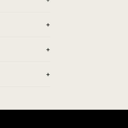
+
+
+