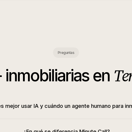
Preguntas
Te
-
inmobiliarias
en
s mejor usar IA y cuándo un agente humano para inm
¿En qué se diferencia Minute Call?