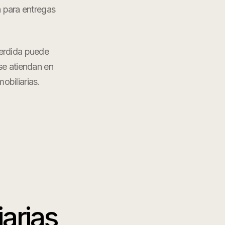
a para entregas
perdida puede
 se atiendan en
mobiliarias
.
iarias