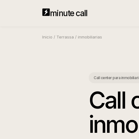
minute call
Inicio
/
Terrassa
/
inmobiliarias
Call center para inmobiliar
Call 
inmob