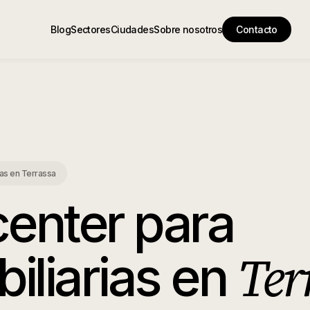
Blog
Sectores
Ciudades
Sobre nosotros
Contacto
ias
en
Terrassa
center para
Ter
iliarias
en