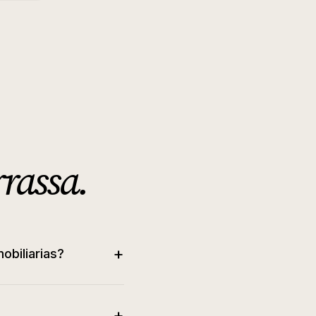
rrassa
.
+
obiliarias?
+