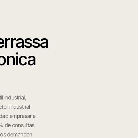
errassa
onica
 industrial,
tor industrial
dad empresarial
4% de consultas
reros demandan