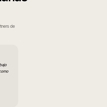
rtners de
bajo
 como