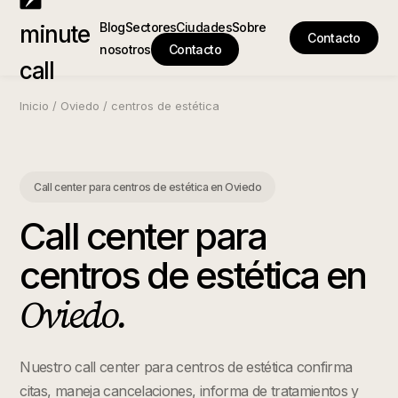
Blog
Sectores
Ciudades
Sobre
minute
Contacto
nosotros
Contacto
call
Inicio
/
Oviedo
/
centros de estética
Call center para centros de estética
en
Oviedo
Call center para
centros de estética
en
Oviedo
.
Nuestro call center para centros de estética confirma
citas, maneja cancelaciones, informa de tratamientos y