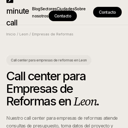
Blog
Sectores
Ciudades
Sobre
minute
Contacto
nosotros
Contacto
call
Inicio
/
Leon
/
Empresas de Reformas
Call center para empresas de reformas
en
Leon
Call center para
Empresas de
Leon
.
Reformas
en
Nuestro call center para empresas de reformas atiende
consultas de presupuesto, toma datos del proyecto y