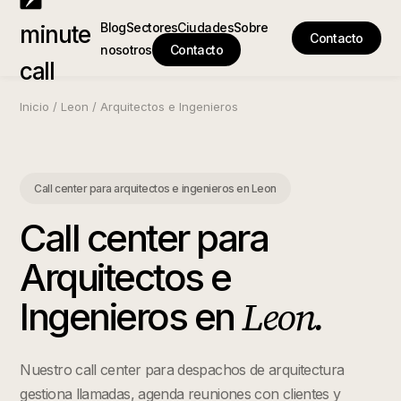
Blog
Sectores
Ciudades
Sobre
minute
Contacto
nosotros
Contacto
call
Inicio
/
Leon
/
Arquitectos e Ingenieros
Call center para arquitectos e ingenieros
en
Leon
Call center para
Arquitectos e
Leon
.
Ingenieros
en
Nuestro call center para despachos de arquitectura
gestiona llamadas, agenda reuniones con clientes y