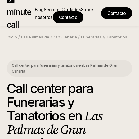
Blog
Sectores
Ciudades
Sobre
minute
Contacto
nosotros
Contacto
call
Inicio
/
Las Palmas de Gran Canaria
/
Funerarias y Tanatorios
Call center para funerarias y tanatorios
en
Las Palmas de Gran
Canaria
Call center para
Funerarias y
Las
Tanatorios
en
Palmas de Gran