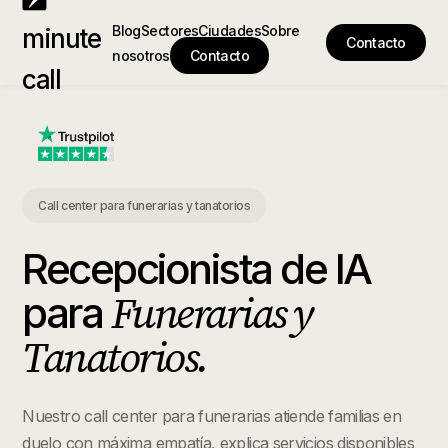
Blog
Sectores
Ciudades
Sobre
minute
Contacto
nosotros
Contacto
call
Call center para funerarias y tanatorios
Recepcionista de IA
Funerarias y
para
Tanatorios
.
Nuestro call center para funerarias atiende familias en
duelo con máxima empatía, explica servicios disponibles