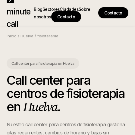
Blog
Sectores
Ciudades
Sobre
minute
Contacto
nosotros
Contacto
call
Inicio
/
Huelva
/
fisioterapia
Call center para fisioterapia
en
Huelva
Call center para
centros de fisioterapia
Huelva
.
en
Nuestro call center para centros de fisioterapia gestiona
citas recurrentes, cambios de horario y bajas sin