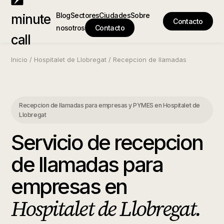
Blog
Sectores
Ciudades
Sobre
minute
Contacto
nosotros
Contacto
call
Inicio
/
Hospitalet de Llobregat
/
Recepcion de llamadas
Recepcion de llamadas para empresas y PYMES
en
Hospitalet de
Llobregat
Servicio de recepcion
de llamadas para
empresas
en
Hospitalet de Llobregat
.