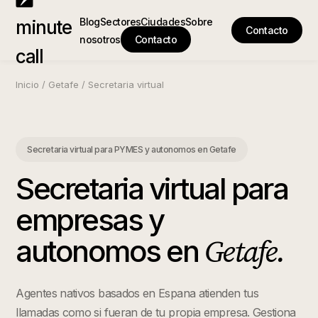
Blog
Sectores
Ciudades
Sobre
minute
Contacto
nosotros
Contacto
call
Inicio
/
Getafe
/
Secretaria virtual
Secretaria virtual para PYMES y autonomos
en
Getafe
Secretaria virtual para
empresas y
Getafe
.
autonomos
en
Agentes nativos basados en Espana atienden tus
llamadas como si fueran de tu propia empresa. Gestiona