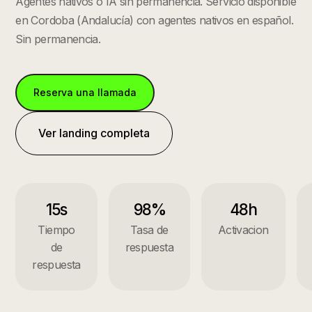
Agentes nativos o IA sin permanencia.
Servicio disponible
en
Cordoba
(
Andalucía
) con agentes nativos en español.
Sin permanencia.
Reserva una llamada
Ver landing completa
15s
98%
48h
Tiempo
Tasa de
Activacion
de
respuesta
respuesta