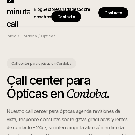
Blog
Sectores
Ciudades
Sobre
minute
Contacto
nosotros
Contacto
call
Inicio
/
Cordoba
/
Ópticas
Call center para ópticas
en
Cordoba
Call center para
Cordoba
.
Ópticas
en
Nuestro call center para ópticas agenda revisiones de
vista, responde consultas sobre gafas graduadas y lentes
de contacto - 24/7, sin interrumpir la atención en tienda.