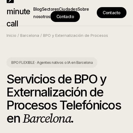
Blog
Sectores
Ciudades
Sobre
minute
Contacto
nosotros
Contacto
call
Inicio
/
Barcelona
/
BPO y Externalización de Procesos
BPO FLEXIBLE · Agentes nativos o IA
en
Barcelona
Servicios de BPO y
Externalización de
Procesos Telefónicos
Barcelona
.
en