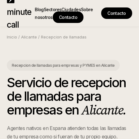
Blog
Sectores
Ciudades
Sobre
minute
Contacto
nosotros
Contacto
call
Inicio
/
Alicante
/
Recepcion de llamadas
Recepcion de llamadas para empresas y PYMES
en
Alicante
Servicio de recepcion
de llamadas para
Alicante
.
empresas
en
Agentes nativos en Espana atienden todas las llamadas
de tu empresa como si fueran de tu propio equipo.