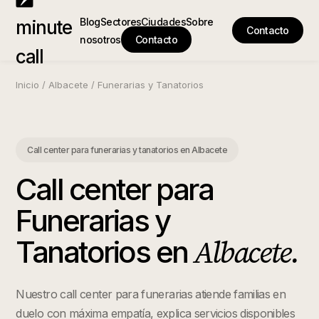
Blog
Sectores
Ciudades
Sobre
minute
Contacto
nosotros
Contacto
call
Inicio
/
Albacete
/
Funerarias y Tanatorios
Call center para funerarias y tanatorios
en
Albacete
Call center para
Funerarias y
Albacete
.
Tanatorios
en
Nuestro call center para funerarias atiende familias en
duelo con máxima empatía, explica servicios disponibles