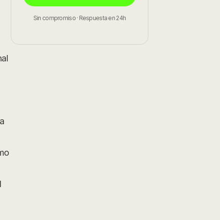
Sin compromiso · Respuesta en 24h
al
ra
omo
d