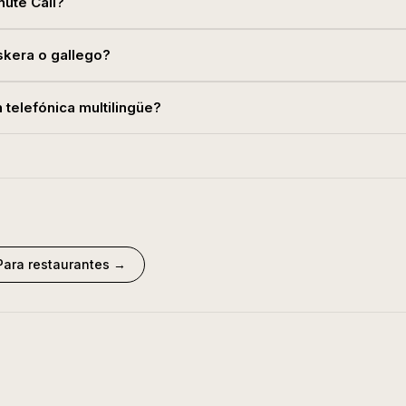
ute Call?
skera o gallego?
telefónica multilingüe?
Para restaurantes
→