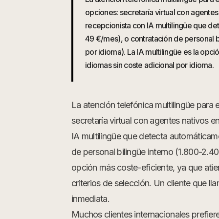
opciones: secretaría virtual con agente
recepcionista con IA multilingüe que d
49 €/mes), o contratación de personal 
por idioma). La IA multilingüe es la opc
idiomas sin coste adicional por idioma.
La atención telefónica multilingüe par
secretaría virtual con agentes nativos 
IA multilingüe que detecta automáticam
de personal bilingüe interno (1.800-2.4
opción más coste-eficiente, ya que atie
criterios de selección
. Un cliente que l
inmediata.
Muchos clientes internacionales prefiere