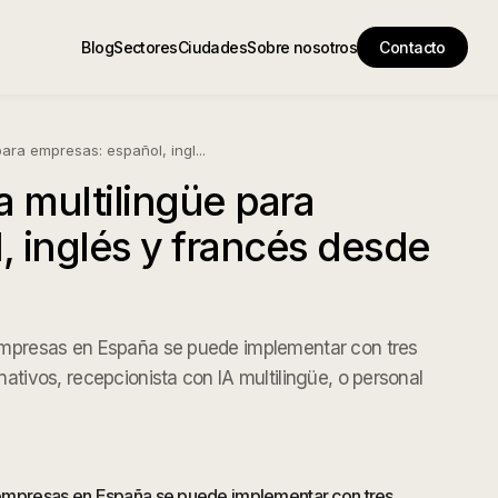
Blog
Sectores
Ciudades
Sobre nosotros
Contacto
para empresas: español, ingl
...
a multilingüe para
, inglés y francés desde
 empresas en España se puede implementar con tres
nativos, recepcionista con IA multilingüe, o personal
a empresas en España se puede implementar con tres