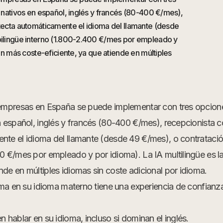
s nativos en español, inglés y francés (80-400 €/mes),
etecta automáticamente el idioma del llamante (desde
bilingüe interno (1.800-2.400 €/mes por empleado y
ión más coste-eficiente, ya que atiende en múltiples
a empresas en España se puede implementar con tres opcion
en español, inglés y francés (80-400 €/mes), recepcionista 
ente el idioma del llamante (desde 49 €/mes), o contrataci
00 €/mes por empleado y por idioma). La IA multilingüe es l
nde en múltiples idiomas sin coste adicional por idioma.
lama en su idioma materno tiene una experiencia de confianz
n hablar en su idioma, incluso si dominan el inglés.