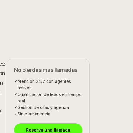
es:
No pierdas mas llamadas
con
✓
Atención 24/7 con agentes
ón
nativos
a
✓
Cualificación de leads en tiempo
real
✓
Gestión de citas y agenda
a
✓
Sin permanencia
Reserva una llamada