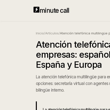
minute call
Inicio
/
Artículos
/
Atención telefónica multilingüe 
Atención telefónic
empresas: español
España y Europa
La atención telefónica multilingüe para
opciones: secretaría virtual con agentes 
bilingüe interno.
La atención telefónica multilingüe par