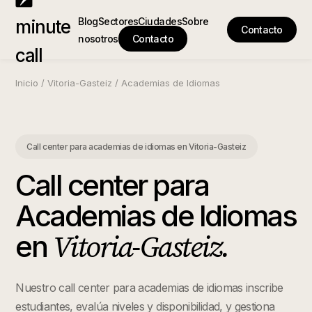
Blog
Sectores
Ciudades
Sobre
minute
Contacto
nosotros
Contacto
call
Inicio
/
Vitoria-Gasteiz
/
Academias de Idiomas
Call center para academias de idiomas
en
Vitoria-Gasteiz
Call center para
Academias de Idiomas
Vitoria-Gasteiz
.
en
Nuestro call center para academias de idiomas inscribe
estudiantes, evalúa niveles y disponibilidad, y gestiona