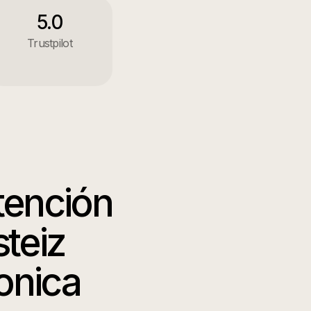
5.0
Trustpilot
tención
steiz
onica