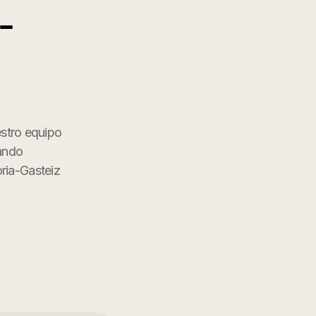
-
estro equipo
rando
oria-Gasteiz