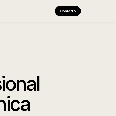
Contacto
ional
nica