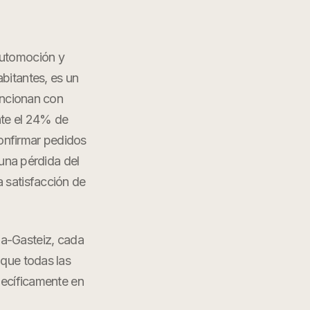
automoción y
bitantes, es un
uncionan con
nte el 24% de
confirmar pedidos
 una pérdida del
a satisfacción de
ia-Gasteiz
, cada
 que todas las
ecíficamente en