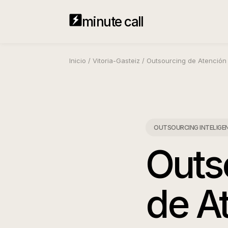
minute call
Inicio
/
Vitoria-Gasteiz
/
Outsourcing de Atención 
OUTSOURCING INTELIGENTE
Outs
de A