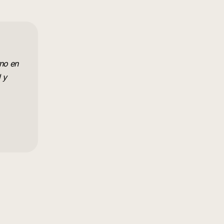
rno en
 y