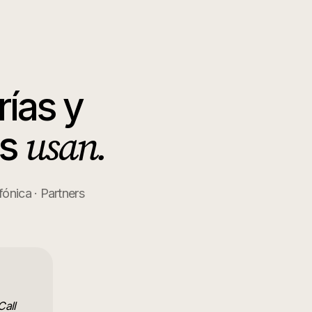
ías y
usan.
os
fónica · Partners
Call