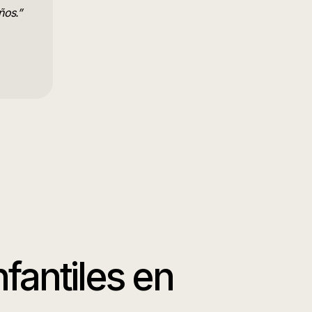
ños.
”
fantiles
en