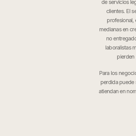
de servicios l
clientes. El 
profesional,
medianas en cre
no entregad
laboralistas 
pierden
Para los negoci
perdida puede s
atiendan en no