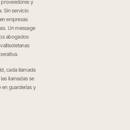
n proveedores y
. Sin servicio
nden empresas
rias. Un message
Los abogados
vallisoletanas
erativa.
id
, cada llamada
 las llamadas se
e en
guarderías y