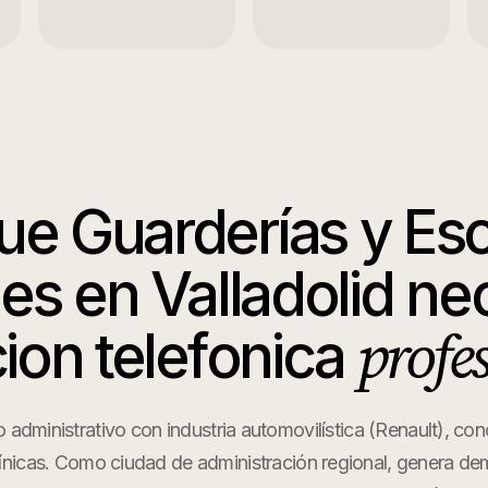
que
Guarderías y Es
les
en
Valladolid
nec
profe
ion telefonica
ro administrativo con industria automovilística (Renault), con
clínicas. Como ciudad de administración regional, genera 