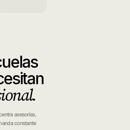
cuelas
esitan
sional.
centra asesorías,
demanda constante