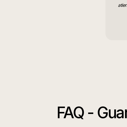
atie
FAQ -
Guar