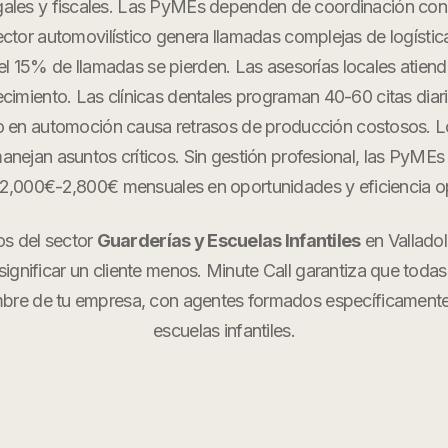
egales y fiscales. Las PyMEs dependen de coordinación co
sector automovilístico genera llamadas complejas de logística
 el 15% de llamadas se pierden. Las asesorías locales atie
cimiento. Las clínicas dentales programan 40-60 citas dia
o en automoción causa retrasos de producción costosos. 
manejan asuntos críticos. Sin gestión profesional, las PyMEs 
 2,000€-2,800€ mensuales en oportunidades y eficiencia op
os del sector
Guarderías y Escuelas Infantiles
en
Valladol
ignificar un cliente menos. Minute Call garantiza que todas
mbre de tu empresa, con agentes formados específicament
escuelas infantiles
.