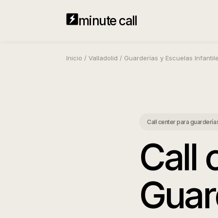
minute call
Inicio
/
Valladolid
/
Guarderías y Escuelas Infantil
Call center para guarderías
Call 
Guar