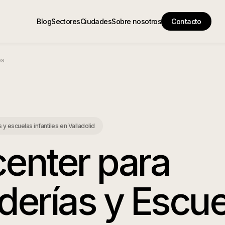
Blog
Sectores
Ciudades
Sobre nosotros
Contacto
es
 y escuelas infantiles
en
Valladolid
center para
derías y Escue