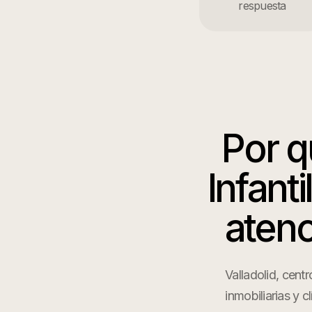
respuesta
Por 
Infanti
atenc
Valladolid, cent
inmobiliarias y 