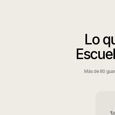
Lo q
Escuel
Más de 80 guarde
“
Lo