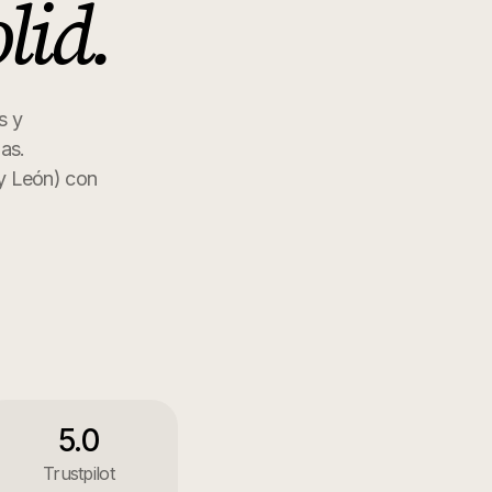
lid
.
s y
as.
 y León
) con
5.0
Trustpilot