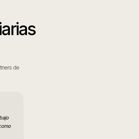
iarias
rtners de
bajo
 como