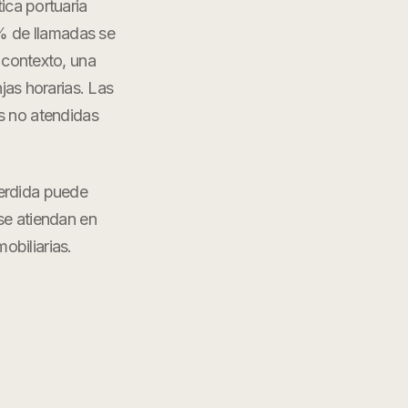
tica portuaria
6% de llamadas se
 contexto, una
jas horarias. Las
s no atendidas
erdida puede
 se atiendan en
mobiliarias
.