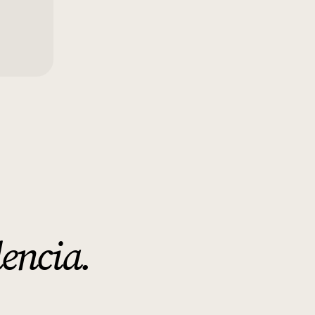
lencia
.