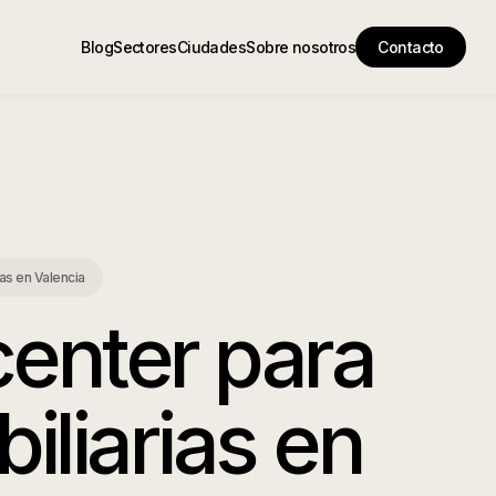
Blog
Sectores
Ciudades
Sobre nosotros
Contacto
ias
en
Valencia
center para
iliarias
en