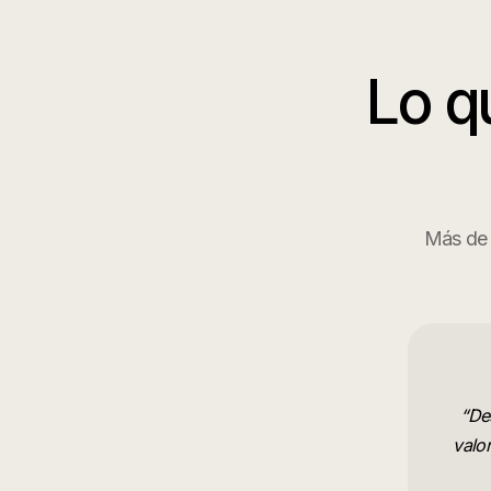
Lo q
Más de 7
“
De
valo