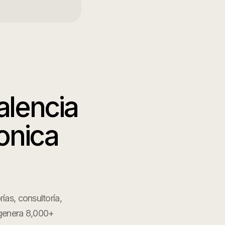
alencia
onica
ías, consultoría,
, genera 8,000+