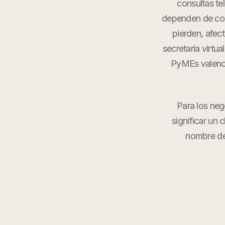
consultas tel
dependen de comu
pierden, afec
secretaria virtu
PyMEs valenci
Para los neg
significar un 
nombre de