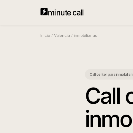
minute call
Inicio
/
Valencia
/
inmobiliarias
Call center para inmobiliar
Call 
inmob