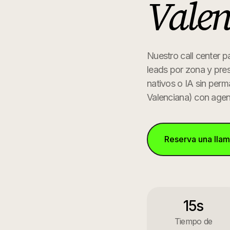
Valen
Nuestro call center pa
leads por zona y pre
nativos o IA sin per
Valenciana
) con agen
Reserva una lla
15s
Tiempo de