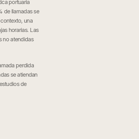
tica portuaria
6% de llamadas se
 contexto, una
jas horarias. Las
s no atendidas
lamada perdida
adas se atiendan
estudios de