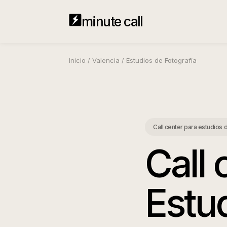
minute call
Inicio
/
Valencia
/
Estudios de Fotografía
Call center para estudios 
Call 
Estud