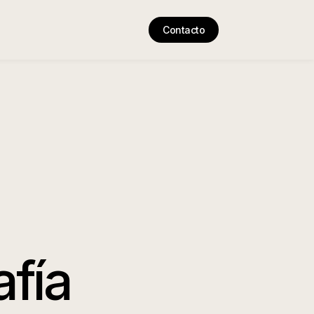
Contacto
afía