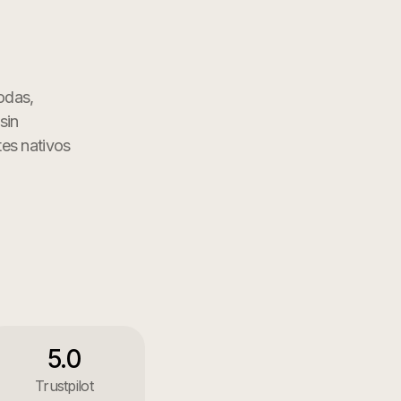
odas,
sin
tes nativos
5.0
Trustpilot