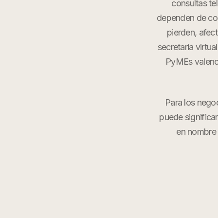
consultas tel
dependen de comu
pierden, afec
secretaria virtu
PyMEs valenci
Para los nego
puede significa
en nombre 