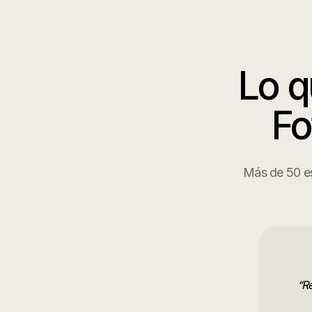
Lo q
Fo
Más de 50 est
“
Re