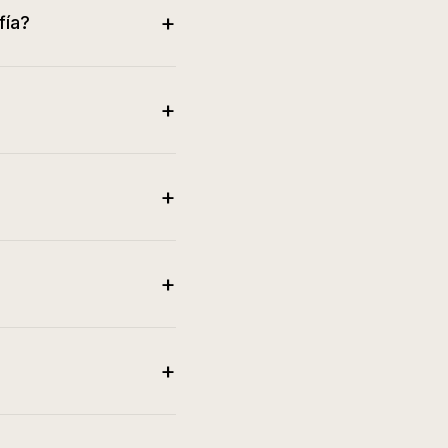
+
fía?
+
+
+
+