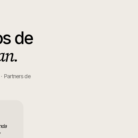
os de
an.
 · Partners de
nda