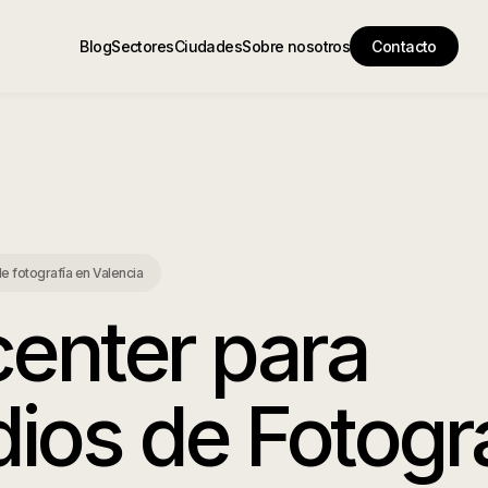
Blog
Sectores
Ciudades
Sobre nosotros
Contacto
de fotografía
en
Valencia
center para
ios de Fotogr