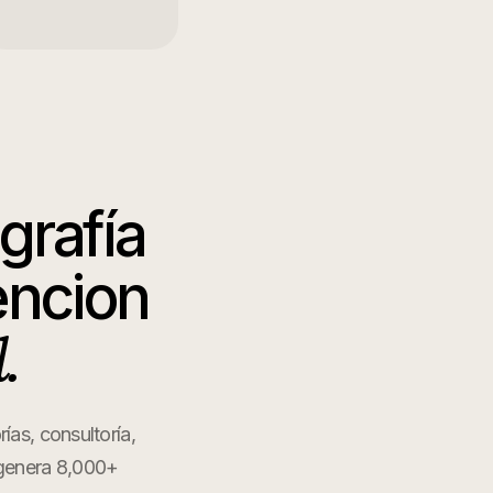
grafía
encion
.
ías, consultoría,
, genera 8,000+