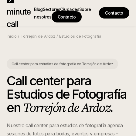
Blog
Sectores
Ciudades
Sobre
minute
Contacto
nosotros
Contacto
call
Inicio
/
Torrejón de Ardoz
/
Estudios de Fotografía
Call center para estudios de fotografía
en
Torrejón de Ardoz
Call center para
Estudios de Fotografía
Torrejón de Ardoz
.
en
Nuestro call center para estudios de fotografía agenda
sesiones de fotos para bodas, eventos y empresas -