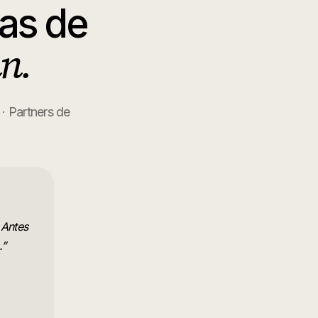
as de
n.
· Partners de
 Antes
.
”