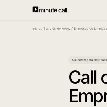
minute call
Inicio
/
Torrejón de Ardoz
/
Empresas de Limpiez
Call center para empresas
Call 
Empr