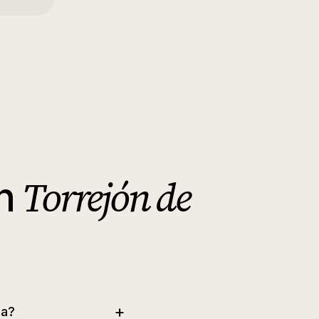
Torrejón de
n
+
za?