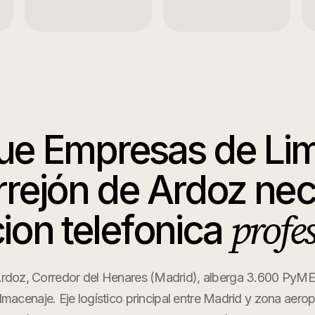
que
Empresas de Li
rrejón de Ardoz
nec
profe
ion telefonica
Ardoz, Corredor del Henares (Madrid), alberga 3.600 PyMEs 
almacenaje. Eje logístico principal entre Madrid y zona aerop