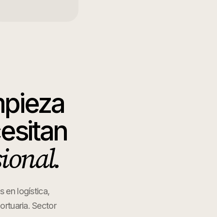
mpieza
esitan
sional.
en logística,
ortuaria. Sector