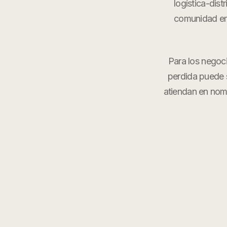
logística-dis
comunidad emp
Para los negoc
perdida puede s
atiendan en nom