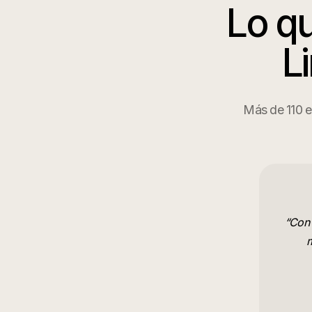
Lo qu
L
Más de 110 e
“
Con 
m