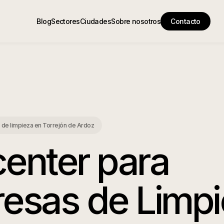
Blog
Sectores
Ciudades
Sobre nosotros
Contacto
a
 de limpieza
en
Torrejón de Ardoz
center para
esas de Limpi