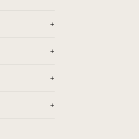
+
+
+
+