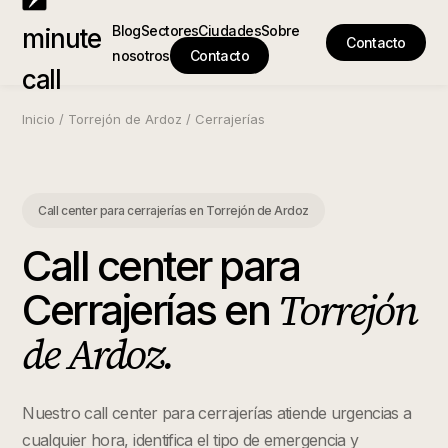
Blog
Sectores
Ciudades
Sobre
minute
Contacto
nosotros
Contacto
call
Inicio
/
Torrejón de Ardoz
/
Cerrajerías
Call center para cerrajerías
en
Torrejón de Ardoz
Call center para
Torrejón
Cerrajerías
en
de Ardoz
.
Nuestro call center para cerrajerías atiende urgencias a
cualquier hora, identifica el tipo de emergencia y