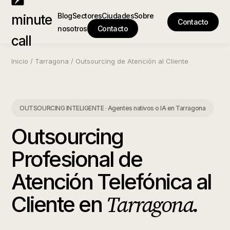
Blog
Sectores
Ciudades
Sobre
minute
Contacto
nosotros
Contacto
call
Inicio
/
Tarragona
/
Outsourcing de Atención al Cliente
OUTSOURCING INTELIGENTE · Agentes nativos o IA
en
Tarragona
Outsourcing
Profesional de
Atención Telefónica al
Tarragona
.
Cliente
en