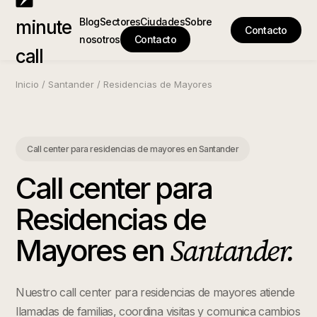
Blog
Sectores
Ciudades
Sobre
minute
Contacto
nosotros
Contacto
call
Inicio
/
Santander
/
Residencias de Mayores
Call center para residencias de mayores
en
Santander
Call center para
Residencias de
Santander
.
Mayores
en
Nuestro call center para residencias de mayores atiende
llamadas de familias, coordina visitas y comunica cambios