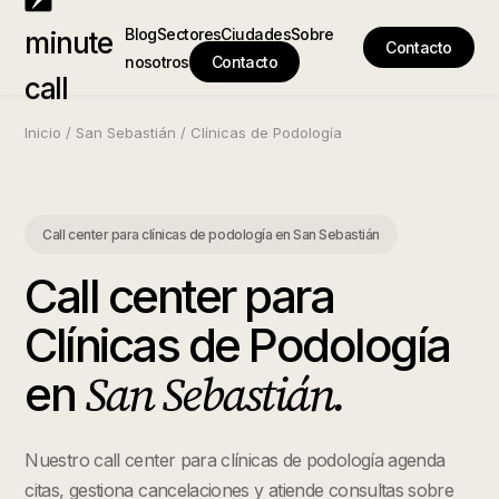
Blog
Sectores
Ciudades
Sobre
minute
Contacto
nosotros
Contacto
call
Inicio
/
San Sebastián
/
Clínicas de Podología
Call center para clínicas de podología
en
San Sebastián
Call center para
Clínicas de Podología
San Sebastián
.
en
Nuestro call center para clínicas de podología agenda
citas, gestiona cancelaciones y atiende consultas sobre