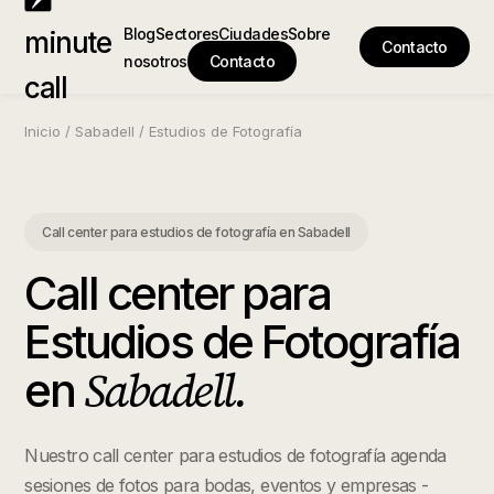
Blog
Sectores
Ciudades
Sobre
minute
Contacto
nosotros
Contacto
call
Inicio
/
Sabadell
/
Estudios de Fotografía
Call center para estudios de fotografía
en
Sabadell
Call center para
Estudios de Fotografía
Sabadell
.
en
Nuestro call center para estudios de fotografía agenda
sesiones de fotos para bodas, eventos y empresas -