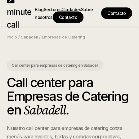
Blog
Sectores
Ciudades
Sobre
minute
Contacto
nosotros
Contacto
call
Inicio
/
Sabadell
/
Empresas de Catering
Call center para empresas de catering
en
Sabadell
Call center para
Empresas de Catering
Sabadell
.
en
Nuestro call center para empresas de catering cotiza
menús para eventos, bodas y comidas corporativas,