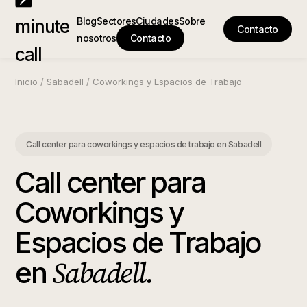
Blog
Sectores
Ciudades
Sobre
minute
Contacto
nosotros
Contacto
call
Inicio
/
Sabadell
/
Coworkings y Espacios de Trabajo
Call center para coworkings y espacios de trabajo
en
Sabadell
Call center para
Coworkings y
Espacios de Trabajo
Sabadell
.
en