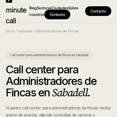
Blog
Sectores
Ciudades
Sobre
minute
Contacto
nosotros
Contacto
call
Inicio
/
Sabadell
/
Administradores de Fincas
Call center para administradores de fincas
en
Sabadell
Call center para
Administradores de
Sabadell
.
Fincas
en
Nuestro call center para administradores de fincas recibe
avisos de averías, atiende consultas de vecinos y