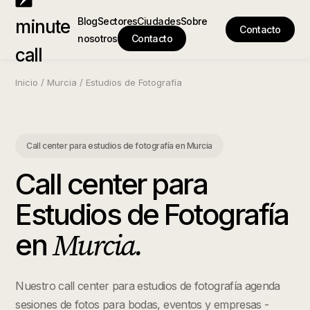
Blog
Sectores
Ciudades
Sobre
minute
Contacto
nosotros
Contacto
call
Inicio
/
Murcia
/
Estudios de Fotografía
Call center para estudios de fotografía
en
Murcia
Call center para
Estudios de Fotografía
Murcia
.
en
Nuestro call center para estudios de fotografía agenda
sesiones de fotos para bodas, eventos y empresas -