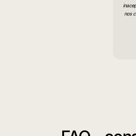
inacep
nos c