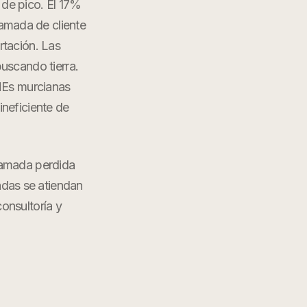
s de pico. El 17%
lamada de cliente
rtación. Las
buscando tierra.
yMEs murcianas
neficiente de
lamada perdida
adas se atiendan
consultoría y