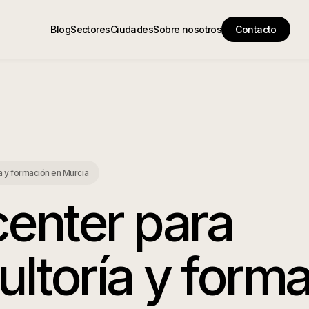
Blog
Sectores
Ciudades
Sobre nosotros
Contacto
ía y formación
en
Murcia
center para
ultoría y form