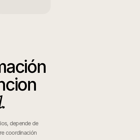
rmación
ncion
.
cios, depende de
re coordinación