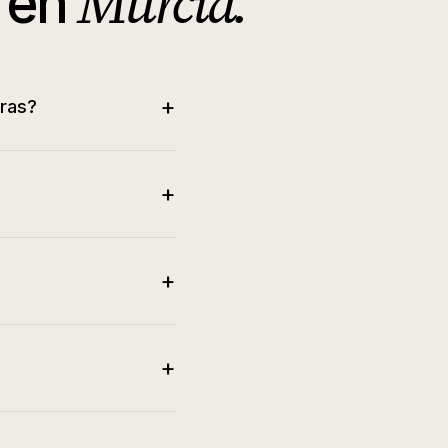
Murcia
.
en
+
ras?
+
+
+