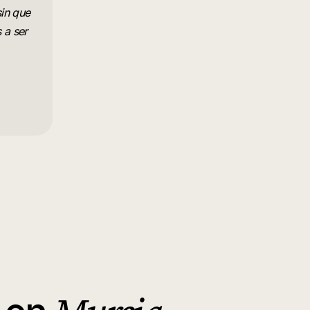
sin que
 a ser