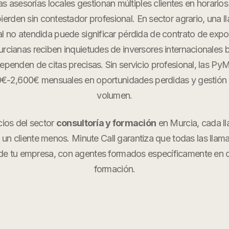
as asesorías locales gestionan múltiples clientes en horario
ierden sin contestador profesional. En sector agrario, una l
al no atendida puede significar pérdida de contrato de expo
urcianas reciben inquietudes de inversores internacionales 
dependen de citas precisas. Sin servicio profesional, las P
0€-2,600€ mensuales en oportunidades perdidas y gestión i
volumen.
cios del sector
consultoría y formación
en
Murcia
, cada l
r un cliente menos. Minute Call garantiza que todas las llam
de tu empresa, con agentes formados específicamente en
formación
.