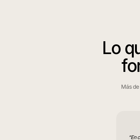
Lo q
fo
Más de 6
“
En c