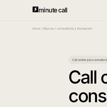
minute call
Inicio
/
Murcia
/
consultoría y formación
Call center para consultor
Call 
cons