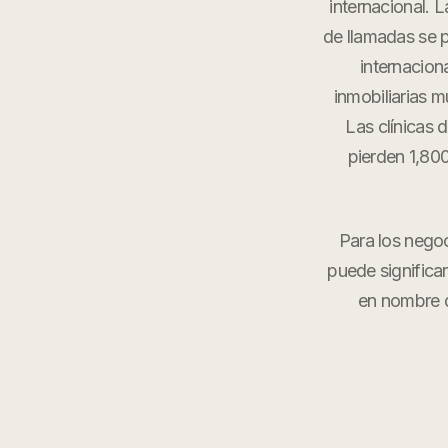
internacional. L
de llamadas se p
internacion
inmobiliarias m
Las clínicas 
pierden 1,80
Para los nego
puede significa
en nombre 