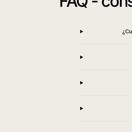
FAQ -
cons
¿Cu